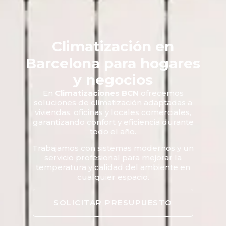
Climatización en
Barcelona para hogares
y negocios
En
Climatizaciones BCN
ofrecemos
soluciones de climatización adaptadas a
viviendas, oficinas y locales comerciales,
garantizando confort y eficiencia durante
todo el año.
Trabajamos con sistemas modernos y un
servicio profesional para mejorar la
temperatura y calidad del ambiente en
cualquier espacio.
SOLICITAR PRESUPUESTO